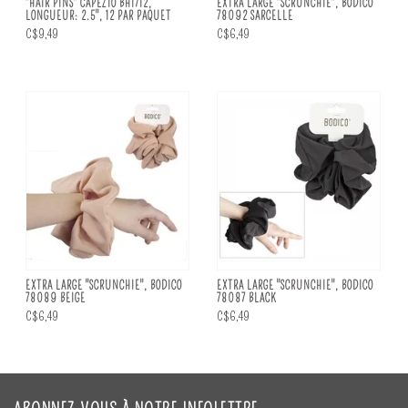
"HAIR PINS" CAPEZIO BH1712,
EXTRA LARGE "SCRUNCHIE", BODICO
LONGUEUR: 2.5", 12 PAR PAQUET
78092 SARCELLE
C$9,49
C$6,49
EXTRA LARGE "SCRUNCHIE", BODICO
EXTRA LARGE "SCRUNCHIE", BODICO
78089 BEIGE
78087 BLACK
C$6,49
C$6,49