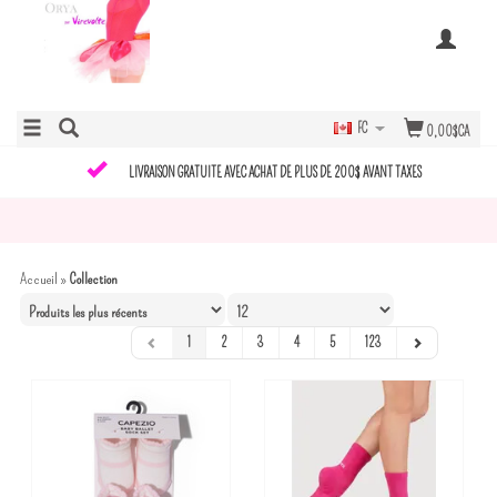
FC
0,00$CA
LIVRAISON GRATUITE AVEC ACHAT DE PLUS DE 200$ AVANT TAXES
Accueil
»
Collection
1
2
3
4
5
123