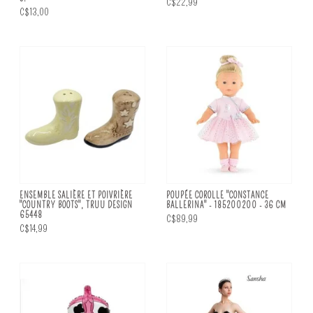
C$22,99
C$13,00
ENSEMBLE SALIÈRE ET POIVRIÈRE
POUPÉE COROLLE "CONSTANCE
"COUNTRY BOOTS", TRUU DESIGN
BALLERINA" - 185200200 - 36 CM
65448
C$89,99
C$14,99