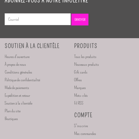
ABONNEZ-VOUS À NOTRE INFOLETTRE
ENVOYER
SOUTIEN À LA CLIENTÈLE
PRODUITS
Heures d'ouverture
Tous les produits
À propos de nous
Nouveaux produits
Conditions générales
Gift cards
Politique de confidentialité
Offres
Mode de paiements
Marques
Expédition et retour
Mots-clés
Soutien à la clientèle
Fil RSS
Plan du site
COMPTE
Boutiques
S'inscrire
Mes commandes