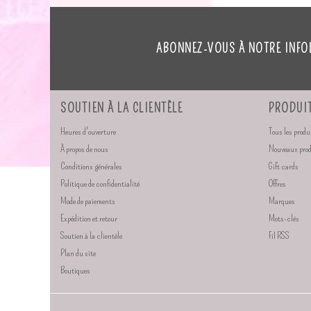
ABONNEZ-VOUS À NOTRE INFO
SOUTIEN À LA CLIENTÈLE
PRODUI
Heures d'ouverture
Tous les produ
À propos de nous
Nouveaux pro
Conditions générales
Gift cards
Politique de confidentialité
Offres
Mode de paiements
Marques
Expédition et retour
Mots-clés
Soutien à la clientèle
Fil RSS
Plan du site
Boutiques