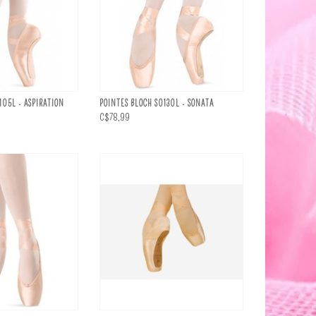
105L - ASPIRATION
POINTES BLOCH S0130L - SONATA
C$78,99