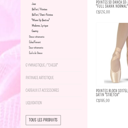
POINTES SO DANCA SD-
Jazz
"FULL SHANK NORMAL
Ballet / Pointes
C$126,00
Ballet / Demi-Pointes
"Warm Up Booties"
Moderne, Lyrique
Country
Danse vêtements
Échauffement
Sous-vêtements
École de Danse
GYMNASTIQUE / "CHEER"
PATINAGE ARTISTIQUE
CADEAUX ET ACCESSOIRES
POINTES BLOCH S0175L
SATIN "STRETCH"
C$195,00
LIQUIDATION
TOUS LES PRODUITS