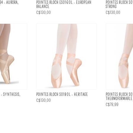
34 - AURORA,
POINTES BLOCH ES0160L - EUROPEAN
POINTES BLOCH S
"
BALANCE
STRONG
C$130,00
C$130,00
 - SYNTHESIS,
POINTES BLOCH S0180L - HERITAGE
POINTES BLOCH S0
THERMOFORMABLE
C$130,00
C$78,99