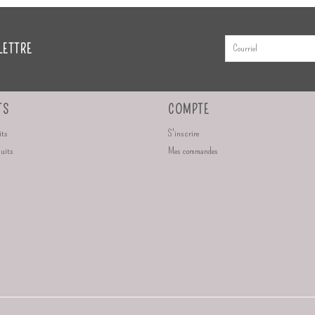
LETTRE
TS
COMPTE
its
S'inscrire
duits
Mes commandes