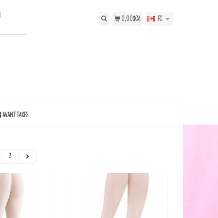
N
0,00$CA
FC
$ AVANT TAXES
3