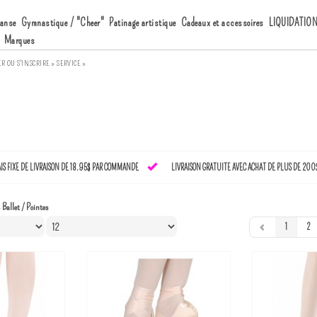
anse
Gymnastique / "Cheer"
Patinage artistique
Cadeaux et accessoires
LIQUIDATIO
Marques
ER
OU
S'INSCRIRE »
SERVICE »
AIS FIXE DE LIVRAISON DE 18.95$ PAR COMMANDE
LIVRAISON GRATUITE AVEC ACHAT DE PLUS DE 200
»
Ballet / Pointes
1
2