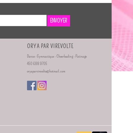
ENVOYER
ORYA PAR VIREVOLTE
Danse - Gymnastique - Cheerleading - Patinage
450 688 9705
oryaparvirevolte@hotmail.com