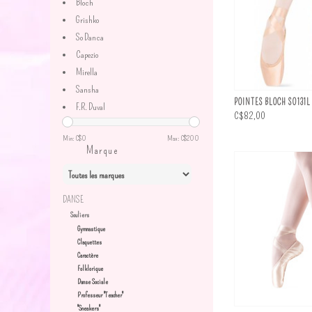
Bloch
Grishko
So Danca
Capezio
Mirella
Sansha
POINTES BLOCH S0131L
F.R. Duval
C$82,00
Min: C$
0
Max: C$
200
Marque
DANSE
Souliers
Gymnastique
Claquettes
Caractère
Folklorique
Danse Sociale
Professeur "Teacher"
"Sneakers"