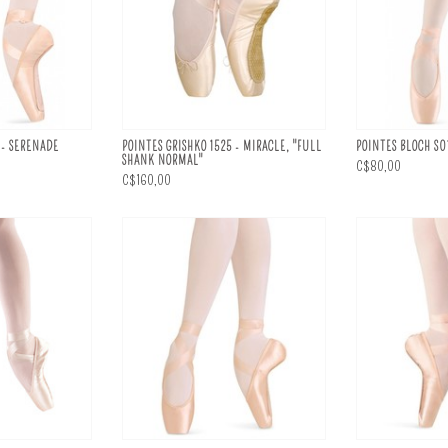
 - SERENADE
POINTES GRISHKO 1525 - MIRACLE, "FULL
POINTES BLOCH S0
SHANK NORMAL"
C$80,00
C$160,00