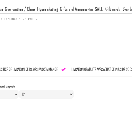
ce
Gymnastics / Cheer
Figure skating
Gifts and Accessories
SALE
Gift cards
Brand
EATE AN ACCOUNT »
SERVICE »
AIS FIXE DE LIVRAISON DE 18.95$ PAR COMMANDE
LIVRAISON GRATUITE AVEC ACHAT DE PLUS DE 200
ment capezio