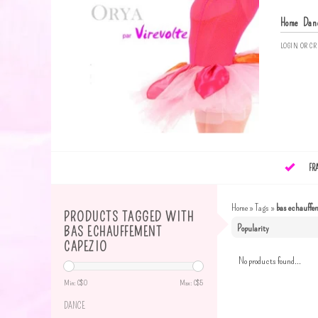
Home
Dan
LOGIN
OR
CR
FR
Home
»
Tags
»
bas echauffe
PRODUCTS TAGGED WITH
BAS ECHAUFFEMENT
CAPEZIO
No products found...
Min: C$
0
Max: C$
5
DANCE