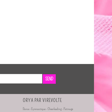
SEND
ORYA PAR VIREVOLTE
Danse - Gymnastique - Cheerleading - Patinage