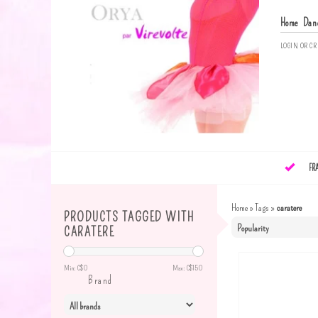
Home
Dan
LOGIN
OR
CR
FR
Home
»
Tags
»
caratere
PRODUCTS TAGGED WITH
CARATERE
Min: C$
0
Max: C$
150
Brand