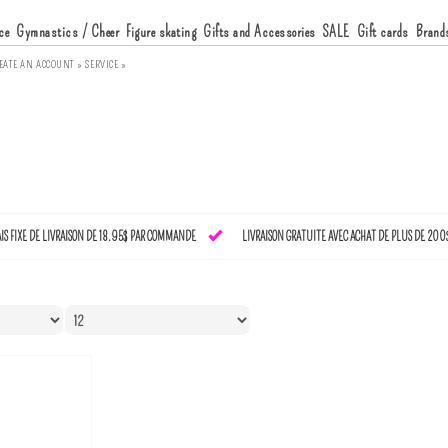
ce
Gymnastics / Cheer
Figure skating
Gifts and Accessories
SALE
Gift cards
Brand
EATE AN ACCOUNT »
SERVICE »
AIS FIXE DE LIVRAISON DE 18.95$ PAR COMMANDE
LIVRAISON GRATUITE AVEC ACHAT DE PLUS DE 200