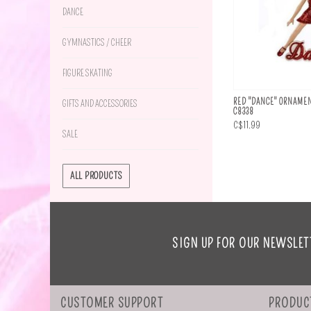
DANCE
GYMNASTICS / CHEER
FIGURE SKATING
RED "DANCE" ORNAMEN
GIFTS AND ACCESSORIES
C8338
C$11.99
SALE
ALL PRODUCTS
SIGN UP FOR OUR NEWSLET
CUSTOMER SUPPORT
PRODUC