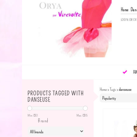
Home
Dan
LOGIN
OR
CR
FR
Home
»
Tags
»
danseuse
PRODUCTS TAGGED WITH
DANSEUSE
Min: C$
0
Max: C$
15
Brand