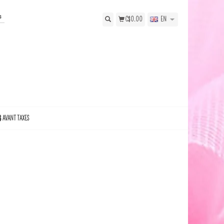
s
C$0.00
EN
$ AVANT TAXES