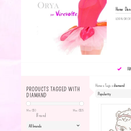
Home
Dan
LOGIN
OR
CR
FR
Home
»
Tags
»
diamand
PRODUCTS TAGGED WITH
DIAMAND
Min: C$
0
Max: C$
25
Brand