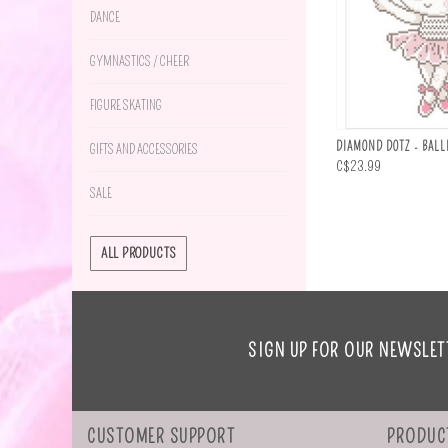
DANCE
GYMNASTICS / CHEER
FIGURE SKATING
DIAMOND DOTZ - BALL
GIFTS AND ACCESSORIES
C$23.99
SALE
ALL PRODUCTS
SIGN UP FOR OUR NEWSLET
CUSTOMER SUPPORT
PRODUC