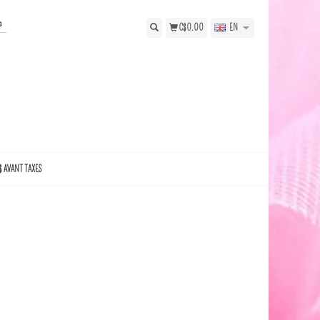
s
C$0.00
EN
$ AVANT TAXES