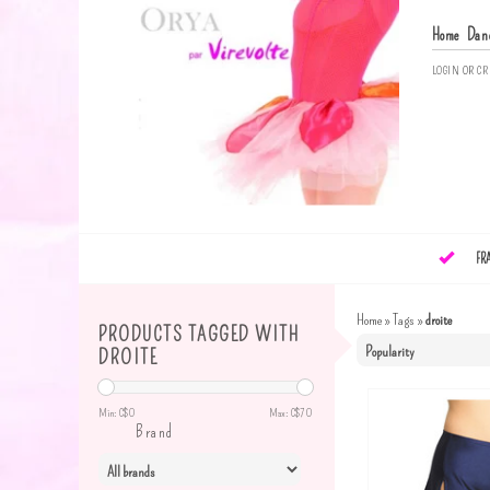
Home
Dan
LOGIN
OR
CR
FR
Home
»
Tags
»
droite
PRODUCTS TAGGED WITH
DROITE
Min: C$
0
Max: C$
70
Brand