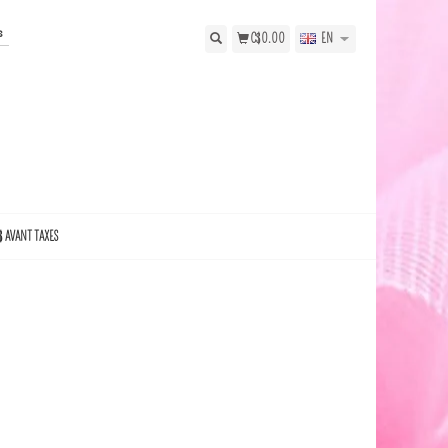
s
C$0.00
EN
$ AVANT TAXES