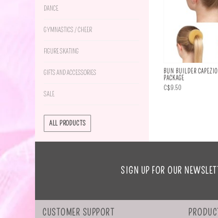
DANCE
GYMNASTICS / CHEER
FIGURE SKATING
BUN BUILDER CAPEZIO 
GIFTS AND ACCESSORIES
PACKAGE
C$9.50
SALE
ALL PRODUCTS
SIGN UP FOR OUR NEWSLET
CUSTOMER SUPPORT
PRODUC