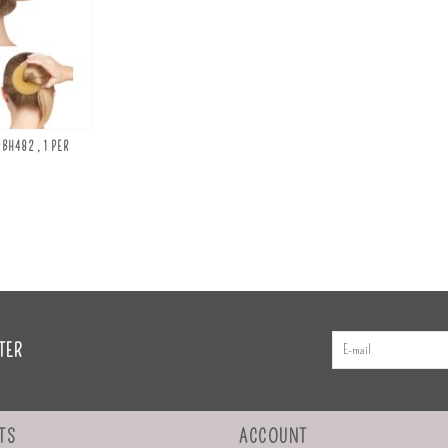
BH482 , 1 PER
TER
TS
ACCOUNT