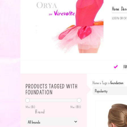
Home
Dan
LOGIN
OR
CR
FR
Home
»
Tags
»
foundation
PRODUCTS TAGGED WITH
FOUNDATION
Min: C$
0
Max: C$
10
Brand