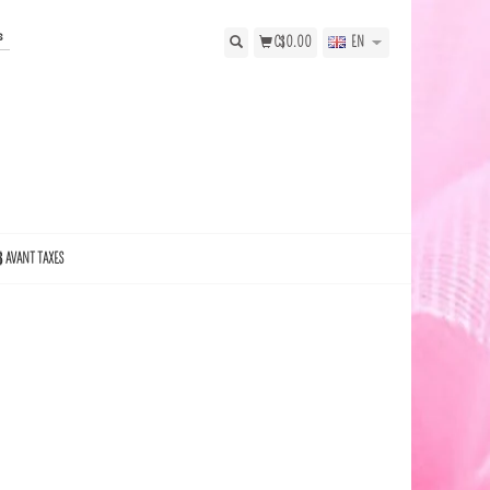
s
C$0.00
EN
$ AVANT TAXES