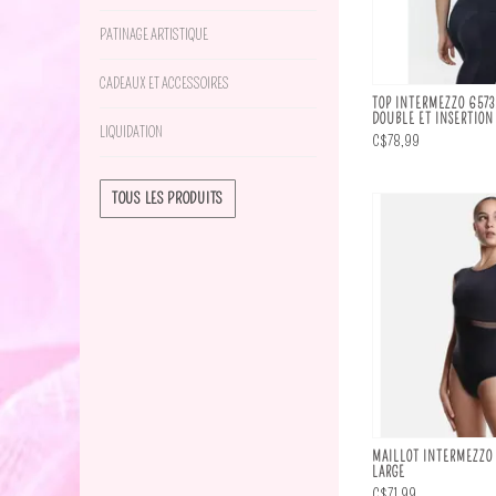
PATINAGE ARTISTIQUE
CADEAUX ET ACCESSOIRES
TOP INTERMEZZO 6573
DOUBLE ET INSERTION
LIQUIDATION
C$78,99
TOUS LES PRODUITS
MAILLOT INTERMEZZO 
LARGE
C$71,99