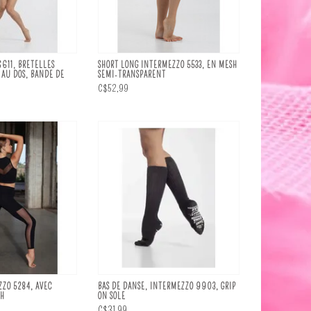
611, BRETELLES
SHORT LONG INTERMEZZO 5533, EN MESH
 AU DOS, BANDE DE
SEMI-TRANSPARENT
C$52,99
ZO 5284, AVEC
BAS DE DANSE, INTERMEZZO 9903, GRIP
SH
ON SOLE
C$31,99