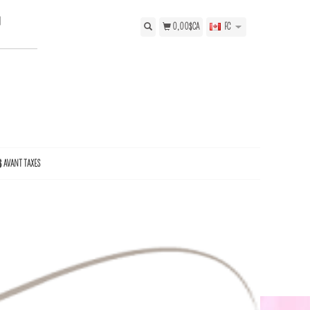
N
0,00$CA
FC
$ AVANT TAXES