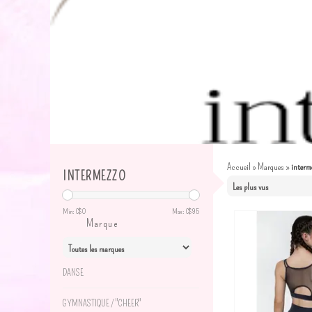
Accueil
»
Marques
»
interm
INTERMEZZO
Min: C$
0
Max: C$
95
Marque
DANSE
GYMNASTIQUE / "CHEER"