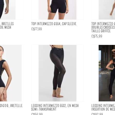
, BRETLLES
TOP INTERMEZZO 6554, CAP SLEEVE
TOP INTERMEZZO 6
 DE MESH
DOUBLES CROISÉES
C$77,99
TAILLE GRIFFÉE
C$75,99
31609, BRETELLE
LEGGING INTERMEZZO 5532, EN MESH
LEGGING INTERMEZ
SEMI-TRANSPARENT
INSERTION DE ME
C$56,99
C$92,99