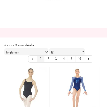
Accueil
»
Marques
»
Mondor
1
2
3
4
5
10