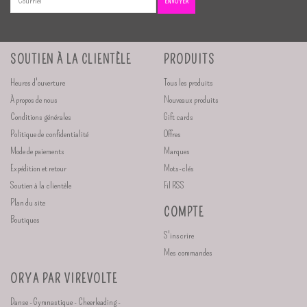
ENVOYER
SOUTIEN À LA CLIENTÈLE
PRODUITS
Heures d'ouverture
Tous les produits
À propos de nous
Nouveaux produits
Conditions générales
Gift cards
Politique de confidentialité
Offres
Mode de paiements
Marques
Expédition et retour
Mots-clés
Soutien à la clientèle
Fil RSS
Plan du site
COMPTE
Boutiques
S'inscrire
Mes commandes
ORYA PAR VIREVOLTE
Danse - Gymnastique - Cheerleading -