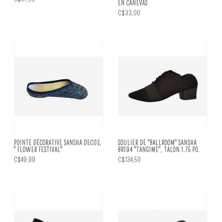
EN CANEVAS
C$33,00
POINTE DÉCORATIVE SANSHA DEC03,
SOULIER DE "BALLROOM" SANSHA
" FLOWER FESTIVAL"
BR194 "TANGIME", TALON 1.75 PO.
C$49,99
C$134,50