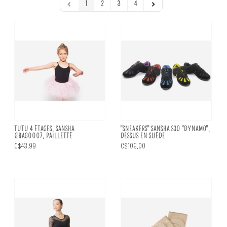
1
2
3
4
TUTU 4 ÉTAGES, SANSHA
"SNEAKERS" SANSHA S30 "DYNAMO",
68AG0007, PAILLETTÉ
DESSUS EN SUÈDE
C$43,99
C$106,00