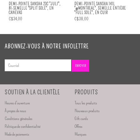
DEMI-POINTE SANSHA 23C "JULI",
DEMI-POINTE SANSHA 141L
BI-SEMELLE "SPLIT SOLE", EN
"@MONTREAL", SEMELLE ENTIÈRE
CANEVAS
"FULL SOLE", EN CUIR
C$34,00
C$38,00
ABONNEZ-VOUS À NOTRE INFOLETTRE
ENVOYER
SOUTIEN À LA CLIENTÈLE
PRODUITS
Heures d'ouverture
Tous les produits
À propos de nous
Nouveaux produits
Conditions générales
Gift cards
Politique de confidentialité
Offres
Mode de paiements
Marques