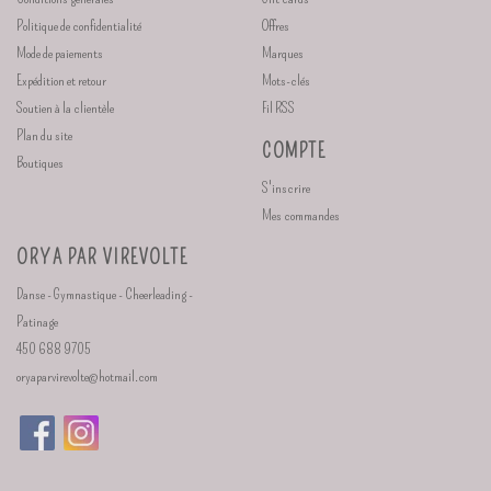
Politique de confidentialité
Offres
Mode de paiements
Marques
Expédition et retour
Mots-clés
Soutien à la clientèle
Fil RSS
Plan du site
COMPTE
Boutiques
S'inscrire
Mes commandes
ORYA PAR VIREVOLTE
Danse - Gymnastique - Cheerleading -
Patinage
450 688 9705
oryaparvirevolte@hotmail.com