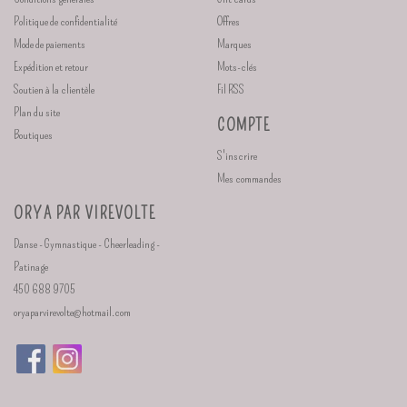
Politique de confidentialité
Offres
Mode de paiements
Marques
Expédition et retour
Mots-clés
Soutien à la clientèle
Fil RSS
Plan du site
COMPTE
Boutiques
S'inscrire
Mes commandes
ORYA PAR VIREVOLTE
Danse - Gymnastique - Cheerleading -
Patinage
450 688 9705
oryaparvirevolte@hotmail.com