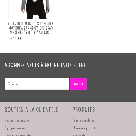
CHANDAIL MANCHES LONGUES
MOTIONWEAR 4897-017 GRAY,
IMPRIMÉ: "5 6 7 8 " AU DOS
C$47,99
ABONNEZ-VOUS À NOTRE INFOLETTRE
ENVOYER
SOUTIEN À LA CLIENTÈLE
PRODUITS
Heures d'ouverture
Tous les produits
À propos de nous
Nouveaux produits
Conditions générales
Gift cards