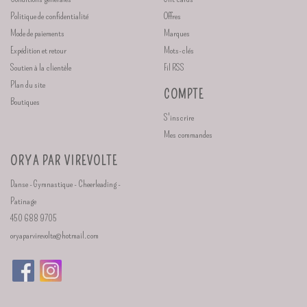
Politique de confidentialité
Offres
Mode de paiements
Marques
Expédition et retour
Mots-clés
Soutien à la clientèle
Fil RSS
Plan du site
COMPTE
Boutiques
S'inscrire
Mes commandes
ORYA PAR VIREVOLTE
Danse - Gymnastique - Cheerleading -
Patinage
450 688 9705
oryaparvirevolte@hotmail.com