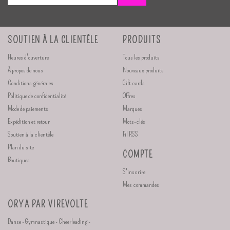
SOUTIEN À LA CLIENTÈLE
PRODUITS
Heures d'ouverture
Tous les produits
À propos de nous
Nouveaux produits
Conditions générales
Gift cards
Politique de confidentialité
Offres
Mode de paiements
Marques
Expédition et retour
Mots-clés
Soutien à la clientèle
Fil RSS
Plan du site
COMPTE
Boutiques
S'inscrire
Mes commandes
ORYA PAR VIREVOLTE
Danse - Gymnastique - Cheerleading -