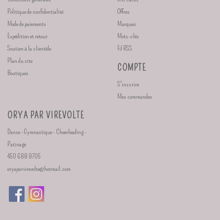
Politique de confidentialité
Offres
Mode de paiements
Marques
Expédition et retour
Mots-clés
Soutien à la clientèle
Fil RSS
Plan du site
COMPTE
Boutiques
S'inscrire
Mes commandes
ORYA PAR VIREVOLTE
Danse - Gymnastique - Cheerleading -
Patinage
450 688 9705
oryaparvirevolte@hotmail.com