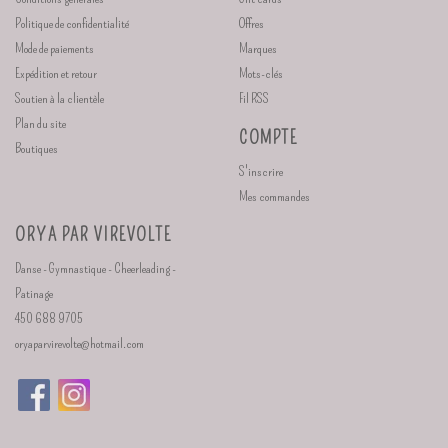
Politique de confidentialité
Offres
Mode de paiements
Marques
Expédition et retour
Mots-clés
Soutien à la clientèle
Fil RSS
Plan du site
COMPTE
Boutiques
S'inscrire
Mes commandes
ORYA PAR VIREVOLTE
Danse - Gymnastique - Cheerleading -
Patinage
450 688 9705
oryaparvirevolte@hotmail.com