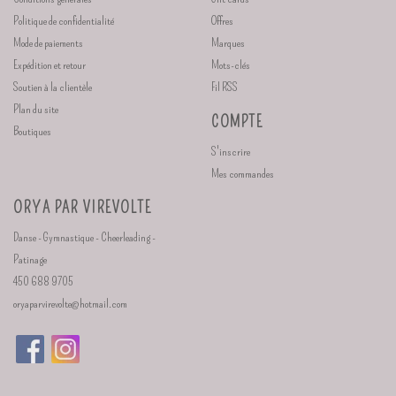
Politique de confidentialité
Offres
Mode de paiements
Marques
Expédition et retour
Mots-clés
Soutien à la clientèle
Fil RSS
Plan du site
COMPTE
Boutiques
S'inscrire
Mes commandes
ORYA PAR VIREVOLTE
Danse - Gymnastique - Cheerleading -
Patinage
450 688 9705
oryaparvirevolte@hotmail.com