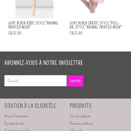
JUPE BLOCH R2311, STYLE "ANIMAL
JUPE BLOCH CR6511, STYLE "PULL-
PRINTED MESH"
ON, STYLE "ANIMAL PRINTED MESH"
C$36,99
C$25,99
ABONNEZ-VOUS À NOTRE INFOLETTRE
ENVOYER
SOUTIEN À LA CLIENTÈLE
PRODUITS
Heures d'ouverture
Tous les produits
À propos de nous
Nouveaux produits
Conditions générales
Gift cards