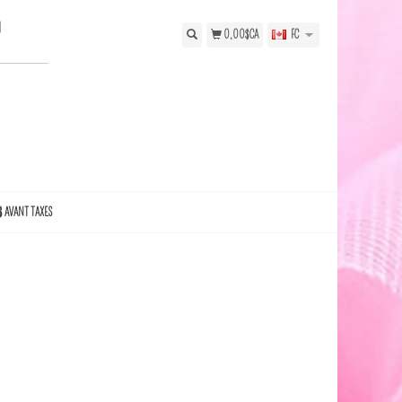
N
0,00$CA
FC
$ AVANT TAXES