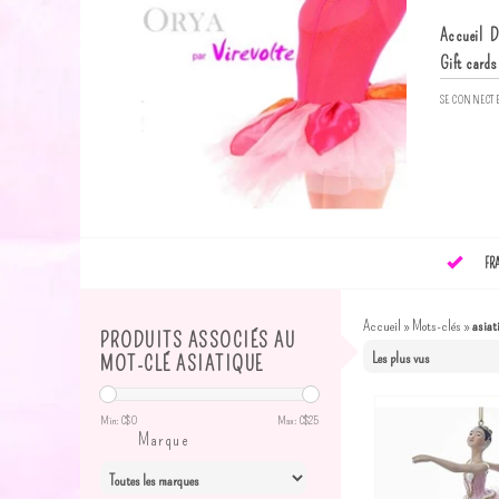
Accueil
D
Gift cards
SE CONNECT
FR
Accueil
»
Mots-clés
»
asiat
PRODUITS ASSOCIÉS AU
MOT-CLÉ ASIATIQUE
Min: C$
0
Max: C$
25
Marque