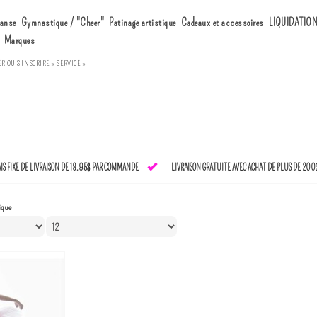
anse
Gymnastique / "Cheer"
Patinage artistique
Cadeaux et accessoires
LIQUIDATIO
Marques
ER
OU
S'INSCRIRE »
SERVICE »
AIS FIXE DE LIVRAISON DE 18.95$ PAR COMMANDE
LIVRAISON GRATUITE AVEC ACHAT DE PLUS DE 200
ique