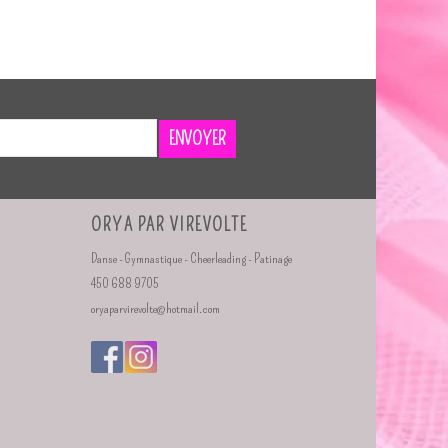
ENVOYER
ORYA PAR VIREVOLTE
Danse - Gymnastique - Cheerleading - Patinage
450 688 9705
oryaparvirevolte@hotmail.com