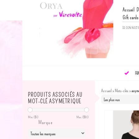
Accueil
D
Gift cards
SE CONNECT
FR
Accueil
»
Mots-clés
»
asym
PRODUITS ASSOCIÉS AU
MOT-CLÉ ASYMETRIQUE
Min: C$
0
Max: C$
80
Marque