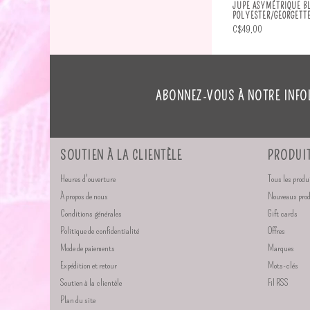
JUPE ASYMÉTRIQUE BL
POLYESTER/GEORGETT
C$49,00
ABONNEZ-VOUS À NOTRE INFO
SOUTIEN À LA CLIENTÈLE
PRODUI
Heures d'ouverture
Tous les produ
À propos de nous
Nouveaux pro
Conditions générales
Gift cards
Politique de confidentialité
Offres
Mode de paiements
Marques
Expédition et retour
Mots-clés
Soutien à la clientèle
Fil RSS
Plan du site