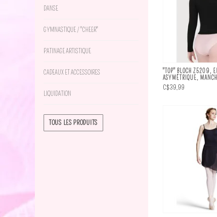
DANSE
GYMNASTIQUE / "CHEER"
PATINAGE ARTISTIQUE
"TOP" BLOCH Z5209, 
CADEAUX ET ACCESSOIRES
ASYMÉTRIQUE, MANCH
C$39,99
LIQUIDATION
TOUS LES PRODUITS