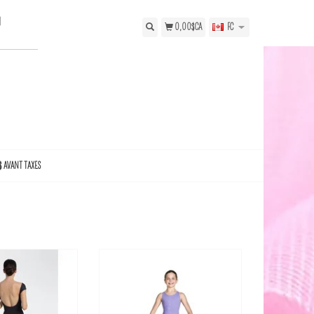
N
0,00$CA
FC
$ AVANT TAXES