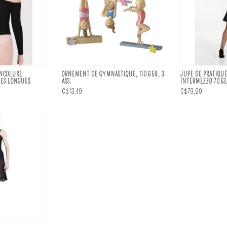
ENCOLURE
ORNEMENT DE GYMNASTIQUE, 110658, 3
JUPE DE PRATIQU
ES LONGUES
ASS.
INTERMEZZO 7053,
C$13,49
C$79,99