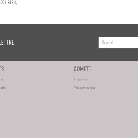
OCH R8811,
E
LETTRE
TS
COMPTE
its
S'inscrire
duits
Mes commandes