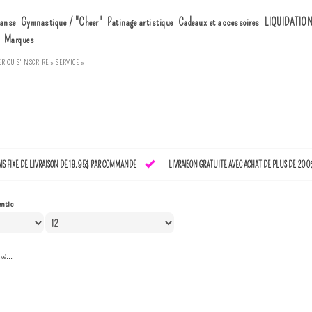
anse
Gymnastique / "Cheer"
Patinage artistique
Cadeaux et accessoires
LIQUIDATIO
Marques
ER
OU
S'INSCRIRE »
SERVICE »
AIS FIXE DE LIVRAISON DE 18.95$ PAR COMMANDE
LIVRAISON GRATUITE AVEC ACHAT DE PLUS DE 200
entic
vé...