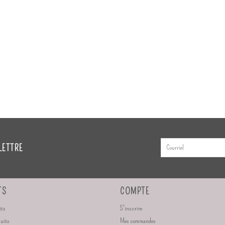
LETTRE
TS
COMPTE
its
S'inscrire
duits
Mes commandes