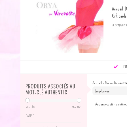
Accueil
D
Gift cards
SE CONNECT
FR
Accueil
»
Mots-clés
»
auth
PRODUITS ASSOCIÉS AU
MOT-CLÉ AUTHENTIC
Aucun produit n'a été trou
Min: C$
0
Max: C$
5
DANSE