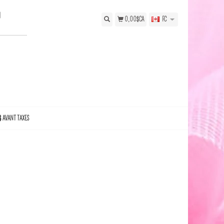
N
0,00$CA
FC
$ AVANT TAXES