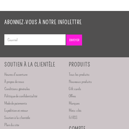
ABONNEZ-VOUS À NOTRE INFOLETTRE
ENVOYER
SOUTIEN À LA CLIENTÈLE
PRODUITS
Heures d'ouverture
Tous les produits
À propos de nous
Nouveaux produits
Conditions générales
Gift cards
Politique de confidentialité
Offres
Mode de paiements
Marques
Expédition et retour
Mots-clés
Soutien à la clientèle
Fil RSS
Plan du site
COMPTE