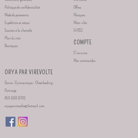
Politique de confidentialité
Offres
Mode de paiements
Marques
Expédition et retour
Mots-clés
Soutien à la clientèle
Fil RSS
Plan du site
COMPTE
Boutiques
S'inscrire
Mes commandes
ORYA PAR VIREVOLTE
Danse - Gymnastique - Cheerleading -
Patinage
450 688 9705
oryaparvirevolte@hotmail.com