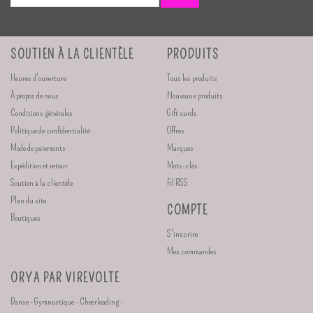
SOUTIEN À LA CLIENTÈLE
PRODUITS
Heures d'ouverture
Tous les produits
À propos de nous
Nouveaux produits
Conditions générales
Gift cards
Politique de confidentialité
Offres
Mode de paiements
Marques
Expédition et retour
Mots-clés
Soutien à la clientèle
Fil RSS
Plan du site
COMPTE
Boutiques
S'inscrire
Mes commandes
ORYA PAR VIREVOLTE
Danse - Gymnastique - Cheerleading -