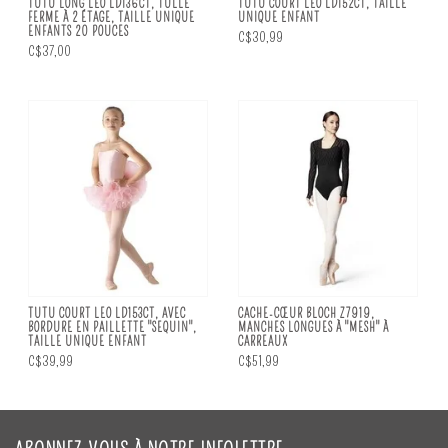
TUTU LONG LEO LD136CT, TULLE
TUTU COURT LEO LD152CT, TAILLE
FERME À 2 ÉTAGE, TAILLE UNIQUE
UNIQUE ENFANT
ENFANTS 20 POUCES
C$30,99
C$37,00
TUTU COURT LEO LD153CT, AVEC
CACHE-CŒUR BLOCH Z7919,
BORDURE EN PAILLETTE "SEQUIN",
MANCHES LONGUES À "MESH" À
TAILLE UNIQUE ENFANT
CARREAUX
C$39,99
C$51,99