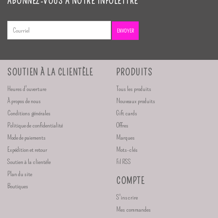
ABONNEZ-VOUS À NOTRE INFOLETTRE
ENVOYER
SOUTIEN À LA CLIENTÈLE
PRODUITS
Heures d'ouverture
Tous les produits
À propos de nous
Nouveaux produits
Conditions générales
Gift cards
Politique de confidentialité
Offres
Mode de paiements
Marques
Expédition et retour
Mots-clés
Soutien à la clientèle
Fil RSS
Plan du site
COMPTE
Boutiques
S'inscrire
Mes commandes