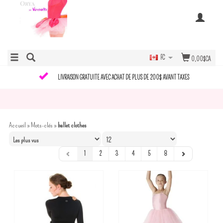
FC
0,00$CA
LIVRAISON GRATUITE AVEC ACHAT DE PLUS DE 200$ AVANT TAXES
Accueil
»
Mots-clés
»
ballet clothes
1
2
3
4
5
8