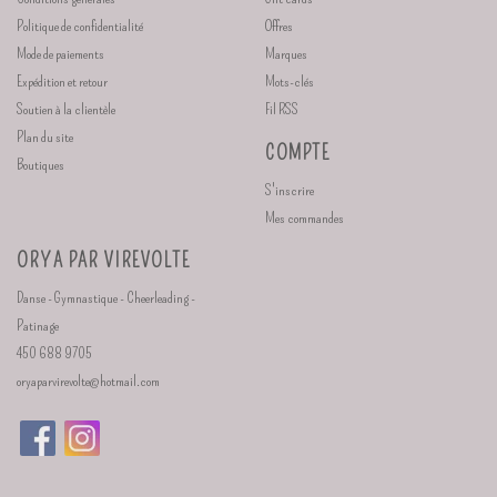
Politique de confidentialité
Offres
Mode de paiements
Marques
Expédition et retour
Mots-clés
Soutien à la clientèle
Fil RSS
Plan du site
COMPTE
Boutiques
S'inscrire
Mes commandes
ORYA PAR VIREVOLTE
Danse - Gymnastique - Cheerleading -
Patinage
450 688 9705
oryaparvirevolte@hotmail.com