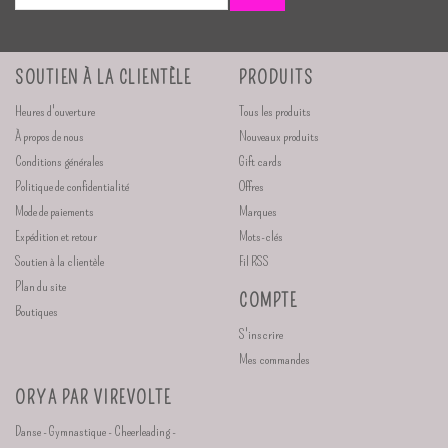
SOUTIEN À LA CLIENTÈLE
PRODUITS
Heures d'ouverture
Tous les produits
À propos de nous
Nouveaux produits
Conditions générales
Gift cards
Politique de confidentialité
Offres
Mode de paiements
Marques
Expédition et retour
Mots-clés
Soutien à la clientèle
Fil RSS
Plan du site
COMPTE
Boutiques
S'inscrire
Mes commandes
ORYA PAR VIREVOLTE
Danse - Gymnastique - Cheerleading -