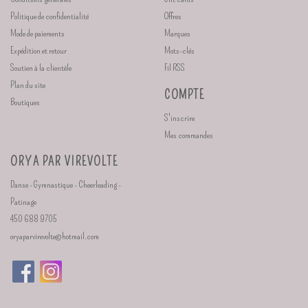
Politique de confidentialité
Offres
Mode de paiements
Marques
Expédition et retour
Mots-clés
Soutien à la clientèle
Fil RSS
Plan du site
COMPTE
Boutiques
S'inscrire
Mes commandes
ORYA PAR VIREVOLTE
Danse - Gymnastique - Cheerleading -
Patinage
450 688 9705
oryaparvirevolte@hotmail.com