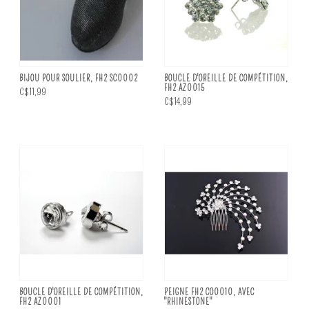
BIJOU POUR SOULIER, FH2 SC0002
BOUCLE D'OREILLE DE COMPÉTITION,
FH2 AZ0015
C$11,99
C$14,99
BOUCLE D'OREILLE DE COMPÉTITION,
PEIGNE FH2 CO0010, AVEC
FH2 AZ0001
"RHINESTONE"