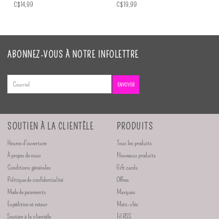
C$14,99
C$19,99
ABONNEZ-VOUS À NOTRE INFOLETTRE
ENVOYER
SOUTIEN À LA CLIENTÈLE
PRODUITS
Heures d'ouverture
Tous les produits
À propos de nous
Nouveaux produits
Conditions générales
Gift cards
Politique de confidentialité
Offres
Mode de paiements
Marques
Expédition et retour
Mots-clés
Soutien à la clientèle
Fil RSS