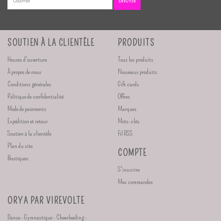
ENVOYER
SOUTIEN À LA CLIENTÈLE
PRODUITS
Heures d'ouverture
Tous les produits
À propos de nous
Nouveaux produits
Conditions générales
Gift cards
Politique de confidentialité
Offres
Mode de paiements
Marques
Expédition et retour
Mots-clés
Soutien à la clientèle
Fil RSS
Plan du site
COMPTE
Boutiques
S'inscrire
Mes commandes
ORYA PAR VIREVOLTE
Danse - Gymnastique - Cheerleading -