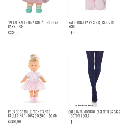
"PETAL BALLERINA DOLL", DOUGLAS
BALLERINA BABY SOCK, CAPEZIO
BABY 6533
BC100C
C$34,99
C$6,99
POUPÉE COROLLE "CONSTANCE
COLLANTS MONDOR ESSENTIELS 5322
BALLERINA" - 185200200 - 36 CM
- COTON LÉGER
C$89,99
C$23,00