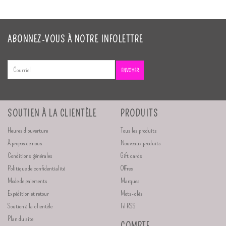
ABONNEZ-VOUS À NOTRE INFOLETTRE
ENVOYER
SOUTIEN À LA CLIENTÈLE
PRODUITS
Heures d'ouverture
Tous les produits
À propos de nous
Nouveaux produits
Conditions générales
Gift cards
Politique de confidentialité
Offres
Mode de paiements
Marques
Expédition et retour
Mots-clés
Soutien à la clientèle
Fil RSS
Plan du site
COMPTE