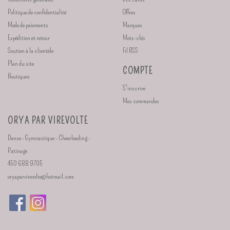
Politique de confidentialité
Offres
Mode de paiements
Marques
Expédition et retour
Mots-clés
Soutien à la clientèle
Fil RSS
Plan du site
COMPTE
Boutiques
S'inscrire
Mes commandes
ORYA PAR VIREVOLTE
Danse - Gymnastique - Cheerleading -
Patinage
450 688 9705
oryaparvirevolte@hotmail.com