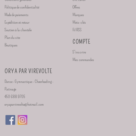
Politique de confidentialité
Offres
Mode de paiements
Marques
Expédition et retour
Mots-clés
Soutien à la clientèle
Fil RSS
Plan du site
COMPTE
Boutiques
S'inscrire
Mes commandes
ORYA PAR VIREVOLTE
Danse - Gymnastique - Cheerleading -
Patinage
450 688 9705
oryaparvirevolte@hotmail.com