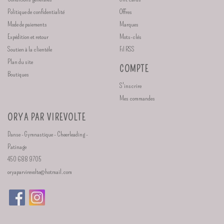
Politique de confidentialité
Offres
Mode de paiements
Marques
Expédition et retour
Mots-clés
Soutien à la clientèle
Fil RSS
Plan du site
COMPTE
Boutiques
S'inscrire
Mes commandes
ORYA PAR VIREVOLTE
Danse - Gymnastique - Cheerleading -
Patinage
450 688 9705
oryaparvirevolte@hotmail.com