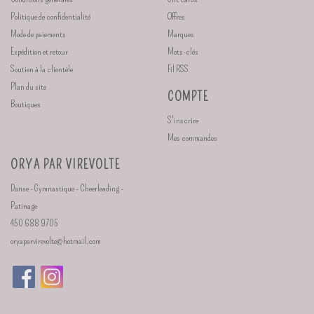
Politique de confidentialité
Offres
Mode de paiements
Marques
Expédition et retour
Mots-clés
Soutien à la clientèle
Fil RSS
Plan du site
COMPTE
Boutiques
S'inscrire
Mes commandes
ORYA PAR VIREVOLTE
Danse - Gymnastique - Cheerleading -
Patinage
450 688 9705
oryaparvirevolte@hotmail.com