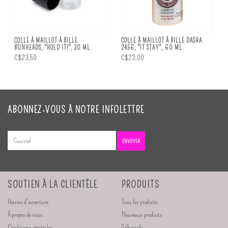
COLLE À MAILLOT À BILLE
COLLE À MAILLOT À BILLE DASHA
BUNHEADS, "HOLD IT!", 30 ML
2456, "IT STAY", 60 ML
C$23,50
C$23,00
ABONNEZ-VOUS À NOTRE INFOLETTRE
ENVOYER
SOUTIEN À LA CLIENTÈLE
PRODUITS
Heures d'ouverture
Tous les produits
À propos de nous
Nouveaux produits
Conditions générales
Gift cards