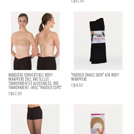
C$42,00
BRASSIÈRE CONVERTIBLE BODY
"PADDED DANCE SOCK" A78 BODY
WRAPPERS 292, BRETELLES
WRAPPERS
TRANSPARENTES AJUSTABLES, DOS
C$14,50
TRANSPARENT, AVEC "PADDED CUPS"
C$62,00