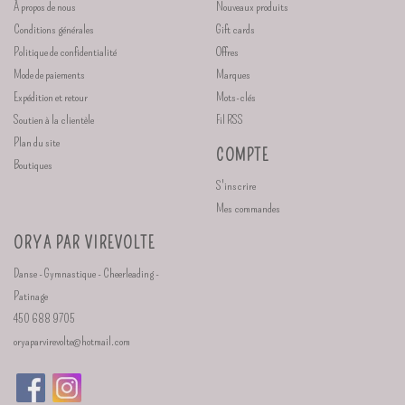
À propos de nous
Nouveaux produits
Conditions générales
Gift cards
Politique de confidentialité
Offres
Mode de paiements
Marques
Expédition et retour
Mots-clés
Soutien à la clientèle
Fil RSS
Plan du site
COMPTE
Boutiques
S'inscrire
Mes commandes
ORYA PAR VIREVOLTE
Danse - Gymnastique - Cheerleading -
Patinage
450 688 9705
oryaparvirevolte@hotmail.com