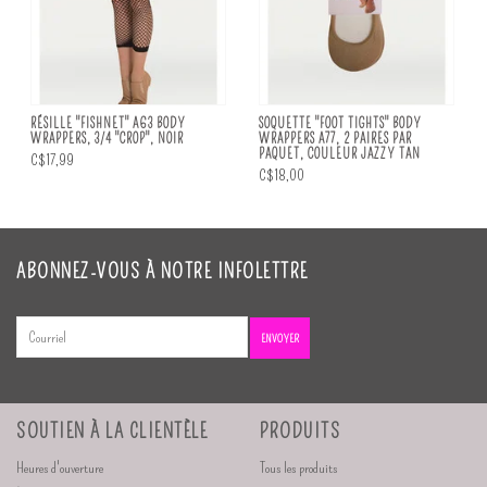
RÉSILLE "FISHNET" A63 BODY
SOQUETTE "FOOT TIGHTS" BODY
WRAPPERS, 3/4 "CROP", NOIR
WRAPPERS A77, 2 PAIRES PAR
PAQUET, COULEUR JAZZY TAN
C$17,99
C$18,00
ABONNEZ-VOUS À NOTRE INFOLETTRE
ENVOYER
SOUTIEN À LA CLIENTÈLE
PRODUITS
Heures d'ouverture
Tous les produits