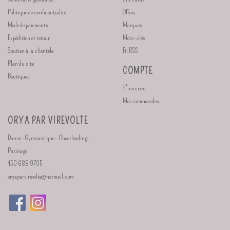
Politique de confidentialité
Offres
Mode de paiements
Marques
Expédition et retour
Mots-clés
Soutien à la clientèle
Fil RSS
Plan du site
COMPTE
Boutiques
S'inscrire
Mes commandes
ORYA PAR VIREVOLTE
Danse - Gymnastique - Cheerleading -
Patinage
450 688 9705
oryaparvirevolte@hotmail.com