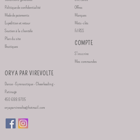
Politique de confidentialité
Offres
Mode de paiements
Marques
Expédition et retour
Mots-clés
Soutien à la clientèle
Fil RSS
Plan du site
COMPTE
Boutiques
S'inscrire
Mes commandes
ORYA PAR VIREVOLTE
Danse - Gymnastique - Cheerleading -
Patinage
450 688 9705
oryaparvirevolte@hotmail.com