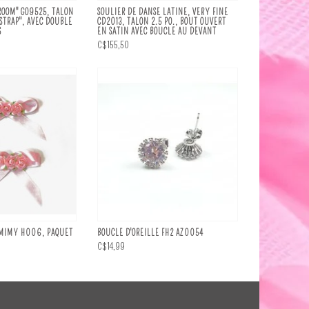
ROOM" GO9525, TALON
SOULIER DE DANSE LATINE, VERY FINE
-STRAP", AVEC DOUBLE
CD2013, TALON 2.5 PO., BOUT OUVERT
S
EN SATIN AVEC BOUCLE AU DEVANT
C$155,50
 MIMY H006, PAQUET
BOUCLE D'OREILLE FH2 AZ0054
C$14,99