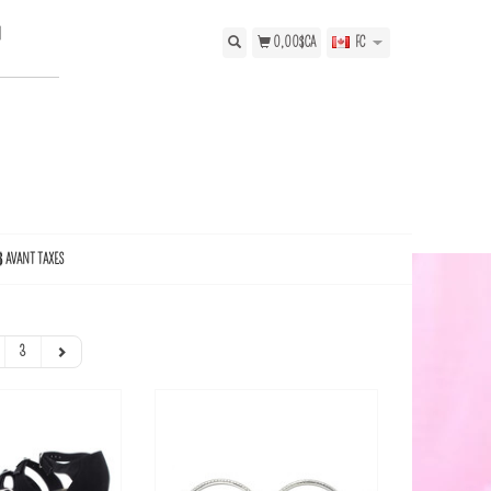
N
0,00$CA
FC
$ AVANT TAXES
3