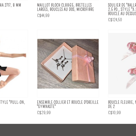
HA 2717, 8 MM
MAILLOT BLOCH CL8865, BRETELLES
SOULIER DE "BALL
LARGES, BOUCLES AU DOS, MICROFIBRE
2.5 PO., STYLE "X
BOUCLE AU DESSU
C$44,99
C$124,50
STYLE "PULL-ON,
ENSEMBLE COLLIER ET BOUCLE D'OREILLE
BOUCLE FLEURIE,
"GYMNASTE"
DE 2
C$29,99
C$10,99