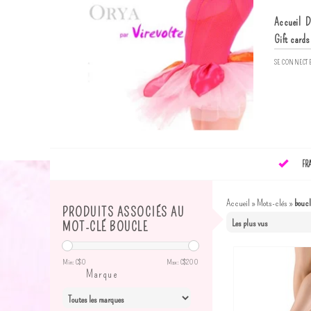
Accueil
D
Gift cards
SE CONNECT
FR
Accueil
»
Mots-clés
»
boucl
PRODUITS ASSOCIÉS AU
MOT-CLÉ BOUCLE
Min: C$
0
Max: C$
200
Marque