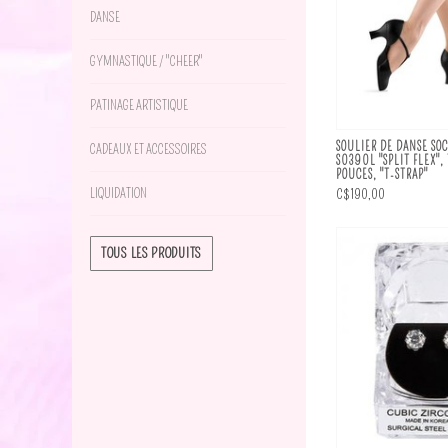
DANSE
GYMNASTIQUE / "CHEER"
PATINAGE ARTISTIQUE
SOULIER DE DANSE SOC
CADEAUX ET ACCESSOIRES
S0390L "SPLIT FLEX",
POUCES, "T-STRAP"
C$190,00
LIQUIDATION
TOUS LES PRODUITS