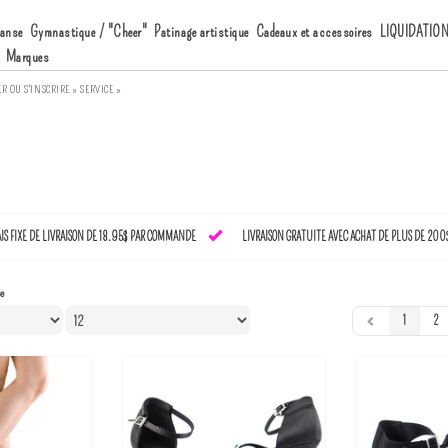
anse
Gymnastique / "Cheer"
Patinage artistique
Cadeaux et accessoires
LIQUIDATIO
Marques
ER
OU
S'INSCRIRE »
SERVICE »
AIS FIXE DE LIVRAISON DE 18.95$ PAR COMMANDE
LIVRAISON GRATUITE AVEC ACHAT DE PLUS DE 200
e
1
2