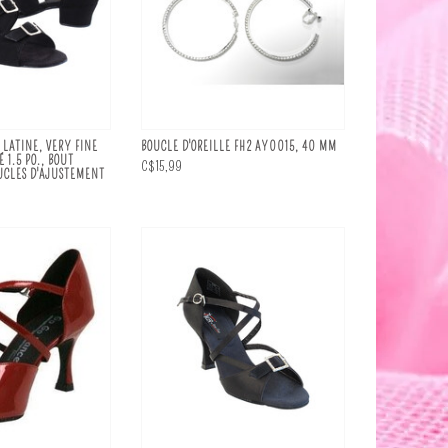
 LATINE, VERY FINE
BOUCLE D'OREILLE FH2 AY0015, 40 MM
 1.5 PO., BOUT
C$15,99
OUCLES D'AJUSTEMENT