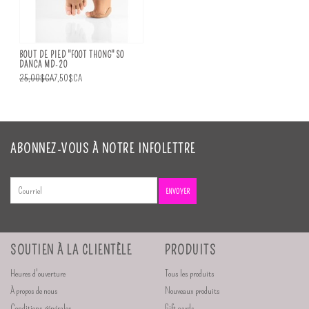
BOUT DE PIED "FOOT THONG" SO
DANCA MD-20
25,00$CA
7,50$CA
ABONNEZ-VOUS À NOTRE INFOLETTRE
ENVOYER
SOUTIEN À LA CLIENTÈLE
PRODUITS
Heures d'ouverture
Tous les produits
À propos de nous
Nouveaux produits
Conditions générales
Gift cards