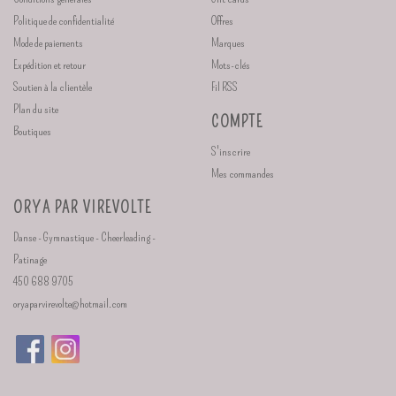
Politique de confidentialité
Offres
Mode de paiements
Marques
Expédition et retour
Mots-clés
Soutien à la clientèle
Fil RSS
Plan du site
COMPTE
Boutiques
S'inscrire
Mes commandes
ORYA PAR VIREVOLTE
Danse - Gymnastique - Cheerleading -
Patinage
450 688 9705
oryaparvirevolte@hotmail.com