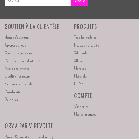
ENVOYER
SOUTIEN À LA CLIENTÈLE
PRODUITS
Heures d'ouverture
Tous les produits
À propos de nous
Nouveaux produits
Conditions générales
Gift cards
Politique de confidentialité
Offres
Mode de paiements
Marques
Expédition et retour
Mots-clés
Soutien à la clientèle
Fil RSS
Plan du site
COMPTE
Boutiques
S'inscrire
Mes commandes
ORYA PAR VIREVOLTE
Danse - Gymnastique - Cheerleading -