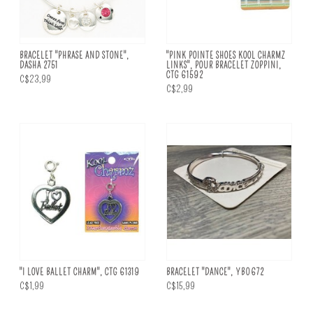
BRACELET "PHRASE AND STONE",
"PINK POINTE SHOES KOOL CHARMZ
DASHA 2751
LINKS", POUR BRACELET ZOPPINI,
CTG 61592
C$23,99
C$2,99
"I LOVE BALLET CHARM", CTG 61319
BRACELET "DANCE", YB0672
C$1,99
C$15,99