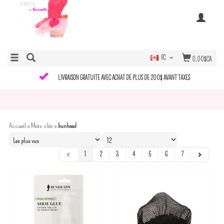
FC
0,00$CA
LIVRAISON GRATUITE AVEC ACHAT DE PLUS DE 200$ AVANT TAXES
Accueil
»
Mots-clés
»
bunhead
1
2
3
4
5
6
7