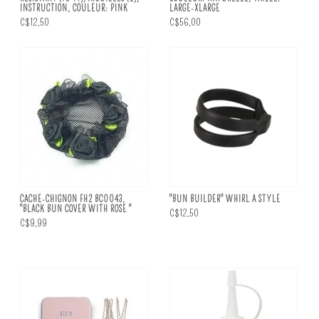
INSTRUCTION, COULEUR: PINK
LARGE-XLARGE
C$12,50
C$56,00
CACHE-CHIGNON FH2 BC0043,
"BUN BUILDER" WHIRL A STYLE
''BLACK BUN COVER WITH ROSE "
C$12,50
C$9,99