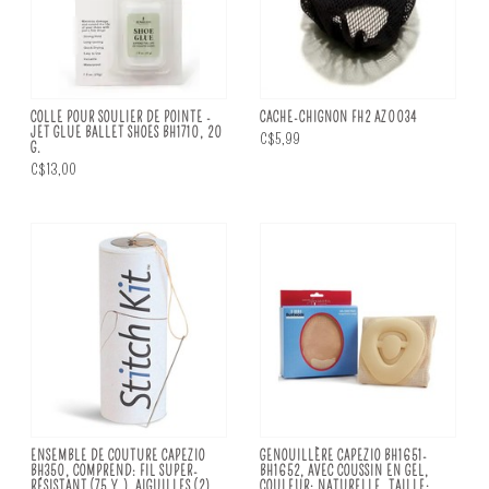
COLLE POUR SOULIER DE POINTE -
CACHE-CHIGNON FH2 AZ0034
JET GLUE BALLET SHOES BH1710, 20
C$5,99
G.
C$13,00
ENSEMBLE DE COUTURE CAPEZIO
GENOUILLÈRE CAPEZIO BH1651-
BH350, COMPREND: FIL SUPER-
BH1652, AVEC COUSSIN EN GEL,
RÉSISTANT (75 Y.), AIGUILLES (2),
COULEUR: NATURELLE, TAILLE: