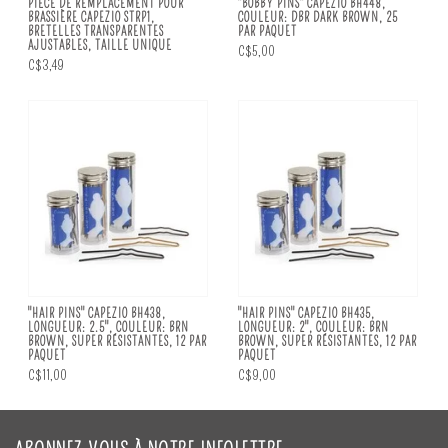
PIÈCE DE REMPLACEMENT POUR
"BOBBY PINS" CAPEZIO BH448,
BRASSIÈRE CAPEZIO STRP1,
COULEUR: DBR DARK BROWN, 25
BRETELLES TRANSPARENTES
PAR PAQUET
AJUSTABLES, TAILLE UNIQUE
C$5,00
C$3,49
"HAIR PINS" CAPEZIO BH438,
"HAIR PINS" CAPEZIO BH435,
LONGUEUR: 2.5", COULEUR: BRN
LONGUEUR: 2", COULEUR: BRN
BROWN, SUPER RÉSISTANTES, 12 PAR
BROWN, SUPER RÉSISTANTES, 12 PAR
PAQUET
PAQUET
C$11,00
C$9,00