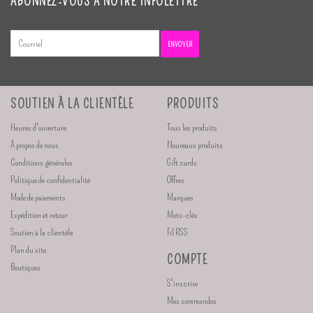
ABONNEZ-VOUS À NOTRE INFOLETTRE
ENVOYER
SOUTIEN À LA CLIENTÈLE
PRODUITS
Heures d'ouverture
Tous les produits
À propos de nous
Nouveaux produits
Conditions générales
Gift cards
Politique de confidentialité
Offres
Mode de paiements
Marques
Expédition et retour
Mots-clés
Soutien à la clientèle
Fil RSS
Plan du site
COMPTE
Boutiques
S'inscrire
Mes commandes