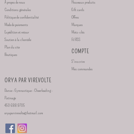
À propos de nous
Nouveaux produits
Conditions générales
Gift cards
Politique de confidentialité
Offres
Mode de paiements
Marques
Expédition et retour
Mots-clés
Soutien à la clientèle
Fil RSS
Plan du site
COMPTE
Boutiques
S'inscrire
Mes commandes
ORYA PAR VIREVOLTE
Danse - Gymnastique - Cheerleading -
Patinage
450 688 9705
oryaparvirevolte@hotmail.com