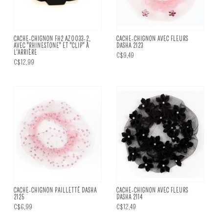
CACHE-CHIGNON FH2 AZ0033-2,
CACHE-CHIGNON AVEC FLEURS
AVEC "RHINESTONE" ET "CLIP" À
DASHA 2123
L'ARRIÈRE
C$9,49
C$12,99
CACHE-CHIGNON PAILLETTÉ DASHA
CACHE-CHIGNON AVEC FLEURS
2125
DASHA 2114
C$6,99
C$12,49