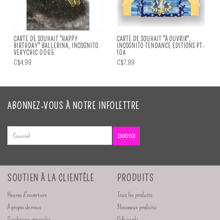
CARTE DE SOUHAIT "HAPPY
CARTE DE SOUHAIT "À OUVRIR",
BIRTHDAY" BALLERINA, INCOGNITO
INCOGNITO TENDANCE EDITIONS PT-
VERYCHIC 0065
10A
C$4,99
C$7,99
ABONNEZ-VOUS À NOTRE INFOLETTRE
ENVOYER
SOUTIEN À LA CLIENTÈLE
PRODUITS
Heures d'ouverture
Tous les produits
À propos de nous
Nouveaux produits
Conditions générales
Gift cards