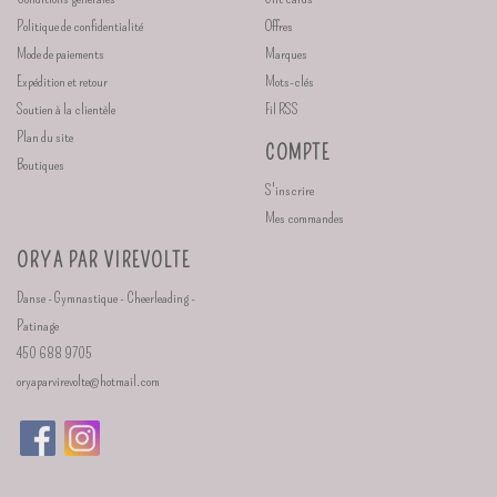
Politique de confidentialité
Offres
Mode de paiements
Marques
Expédition et retour
Mots-clés
Soutien à la clientèle
Fil RSS
Plan du site
COMPTE
Boutiques
S'inscrire
Mes commandes
ORYA PAR VIREVOLTE
Danse - Gymnastique - Cheerleading -
Patinage
450 688 9705
oryaparvirevolte@hotmail.com