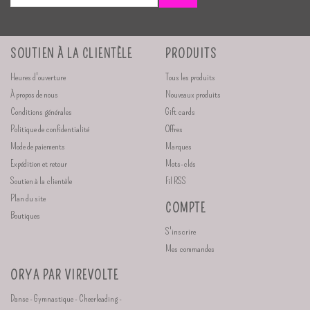
SOUTIEN À LA CLIENTÈLE
PRODUITS
Heures d'ouverture
Tous les produits
À propos de nous
Nouveaux produits
Conditions générales
Gift cards
Politique de confidentialité
Offres
Mode de paiements
Marques
Expédition et retour
Mots-clés
Soutien à la clientèle
Fil RSS
Plan du site
COMPTE
Boutiques
S'inscrire
Mes commandes
ORYA PAR VIREVOLTE
Danse - Gymnastique - Cheerleading -