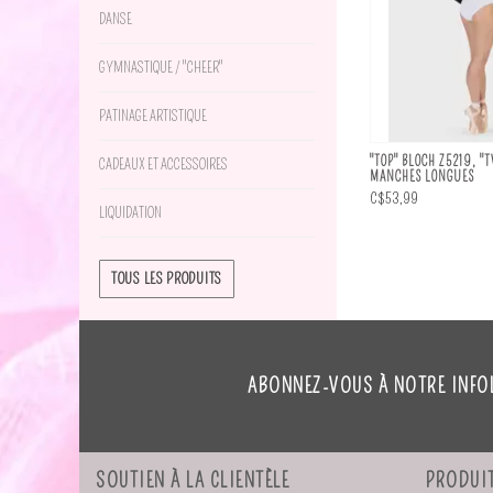
DANSE
GYMNASTIQUE / "CHEER"
PATINAGE ARTISTIQUE
"TOP" BLOCH Z5219, "
CADEAUX ET ACCESSOIRES
MANCHES LONGUES
C$53,99
LIQUIDATION
TOUS LES PRODUITS
ABONNEZ-VOUS À NOTRE INFO
SOUTIEN À LA CLIENTÈLE
PRODUI