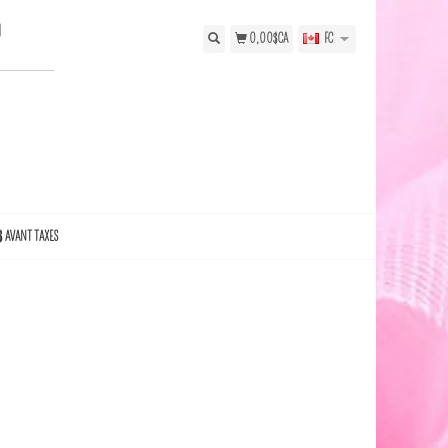
N
0,00$CA
FC
$ AVANT TAXES