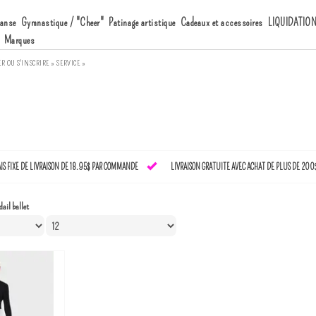
anse
Gymnastique / "Cheer"
Patinage artistique
Cadeaux et accessoires
LIQUIDATIO
Marques
ER
OU
S'INSCRIRE »
SERVICE »
AIS FIXE DE LIVRAISON DE 18.95$ PAR COMMANDE
LIVRAISON GRATUITE AVEC ACHAT DE PLUS DE 200
ail ballet