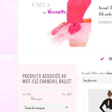
Accueil
D
Gift cards
SE CONNECT
FR
Accueil
»
Mots-clés
»
chand
PRODUITS ASSOCIÉS AU
MOT-CLÉ CHANDAIL BALLET
Min: C$
0
Max: C$
55
Marque