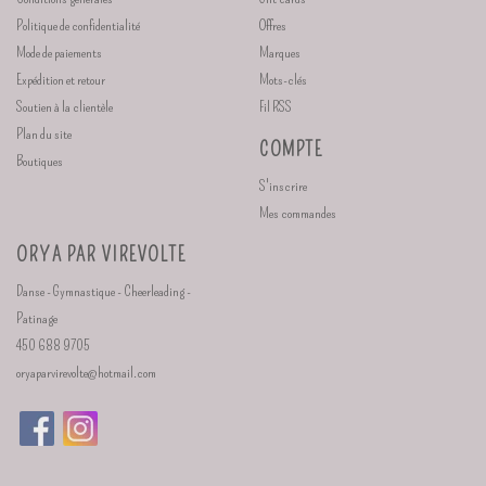
Politique de confidentialité
Offres
Mode de paiements
Marques
Expédition et retour
Mots-clés
Soutien à la clientèle
Fil RSS
Plan du site
COMPTE
Boutiques
S'inscrire
Mes commandes
ORYA PAR VIREVOLTE
Danse - Gymnastique - Cheerleading -
Patinage
450 688 9705
oryaparvirevolte@hotmail.com