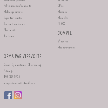
Politique de confidentialité
Offres
Mode de paiements
Marques
Expédition et retour
Mots-clés
Soutien à la clientèle
Fil RSS
Plan du site
COMPTE
Boutiques
S'inscrire
Mes commandes
ORYA PAR VIREVOLTE
Danse - Gymnastique - Cheerleading -
Patinage
450 688 9705
oryaparvirevolte@hotmail.com