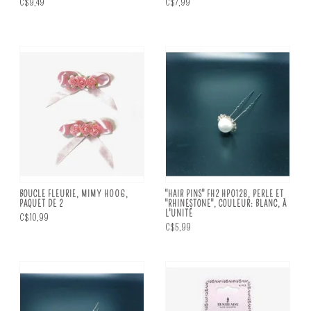
C$9,49
C$7,99
BOUCLE FLEURIE, MIMY H006,
"HAIR PINS" FH2 HP0128, PERLE ET
PAQUET DE 2
"RHINESTONE", COULEUR: BLANC, À
L'UNITÉ
C$10,99
C$5,99