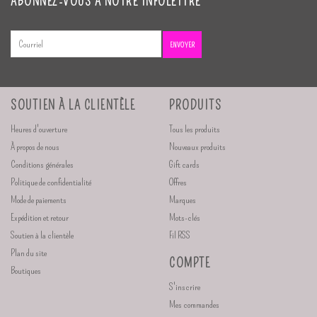
ABONNEZ-VOUS À NOTRE INFOLETTRE
ENVOYER
SOUTIEN À LA CLIENTÈLE
PRODUITS
Heures d'ouverture
Tous les produits
À propos de nous
Nouveaux produits
Conditions générales
Gift cards
Politique de confidentialité
Offres
Mode de paiements
Marques
Expédition et retour
Mots-clés
Soutien à la clientèle
Fil RSS
Plan du site
COMPTE
Boutiques
S'inscrire
Mes commandes