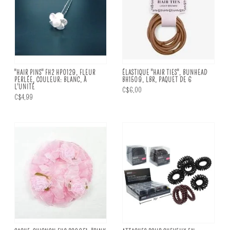
"HAIR PINS" FH2 HP0129, FLEUR
ÉLASTIQUE "HAIR TIES", BUNHEAD
PERLÉE, COULEUR: BLANC, À
BH1509, LBR, PAQUET DE 6
L'UNITÉ
C$6,00
C$4,99