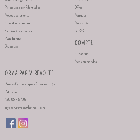
Politique de confidentialité
Offres
Mode de paiements
Marques
Expédition et retour
Mots-clés
Soutien à la clientèle
Fil RSS
Plan du site
COMPTE
Boutiques
S'inscrire
Mes commandes
ORYA PAR VIREVOLTE
Danse - Gymnastique - Cheerleading -
Patinage
450 688 9705
oryaparvirevolte@hotmail.com